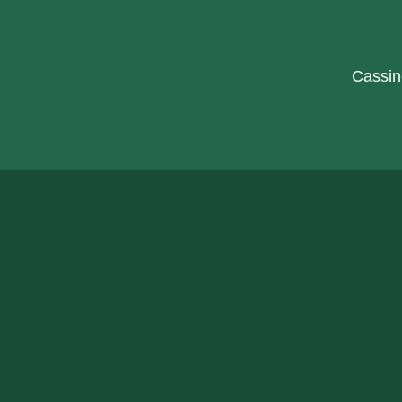
Cassin
Explore o universo de BET959 e desfrute 