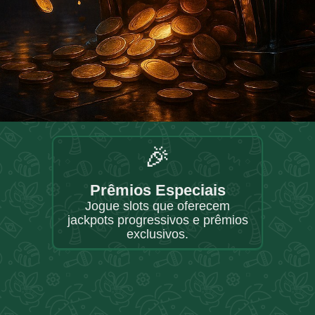
🎉
Prêmios Especiais
Jogue slots que oferecem
jackpots progressivos e prêmios
exclusivos.